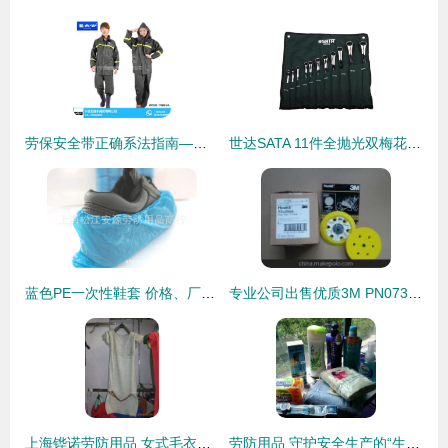
劳保安全带正确系法指南——宁夏宏瑞丰为您详解银川劳防用品中的安全之道
世达SATA 11件全抛光双梅花扳手组套 09028 劳防用品领域的品质之选
蓝色PE一次性鞋套 价格、厂家、图片与防护鞋全面解析，上海松江安源劳防用品商行的信赖之选
专业公司出售优质3M PN07390托盘 防滑有孔设计，劳保用品与装配领域的创新解决方案
上海铧诺劳防用品 女式毛衣产品列表
劳防用品 守护安全生产的“生命防线”